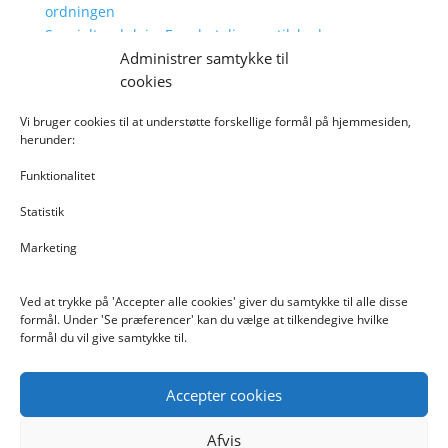
ordningen
Specialtandpleje: Egenbetaling og tilskud
Specialtandpleje: Behandlinger
Administrer samtykke til
Socialtandpleje
cookies
Socialtandpleje: Sådan kommer man med i
Vi bruger cookies til at understøtte forskellige formål på hjemmesiden,
ordningen
herunder:
Socialtandpleje: Behandlinger
Socialtandpleje: Nødbehandling
Funktionalitet
Tilskud og klager
Statistik
Forebyggelse
Vejledninger
Marketing
Vælg en side
Search
Search
Ved at trykke på 'Accepter alle cookies' giver du samtykke til alle disse
for...
formål. Under 'Se præferencer' kan du vælge at tilkendegive hvilke
formål du vil give samtykke til.
Sidebillede-bund01
Accepter cookies
Afvis