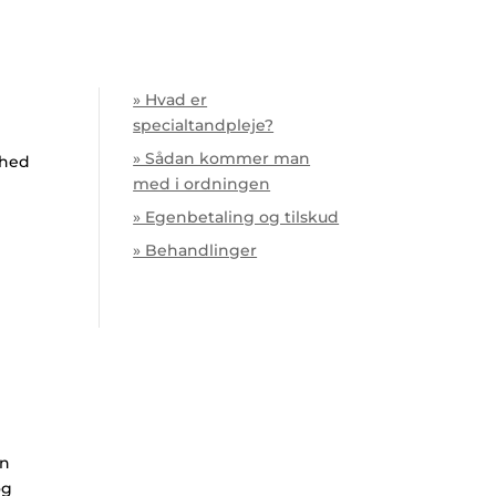
» Hvad er
specialtandpleje?
» Sådan kommer man
ghed
med i ordningen
» Egenbetaling og tilskud
» Behandlinger
en
og