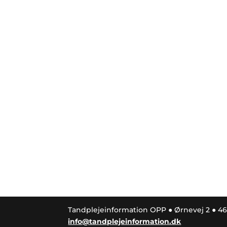
Nyhedsbrev
Tilmeld dig Tandplejeinformations
nyhedsbrev
Tandplejeinformation OPP ● Ørnevej 2 ● 4
info@tandplejeinformation.dk