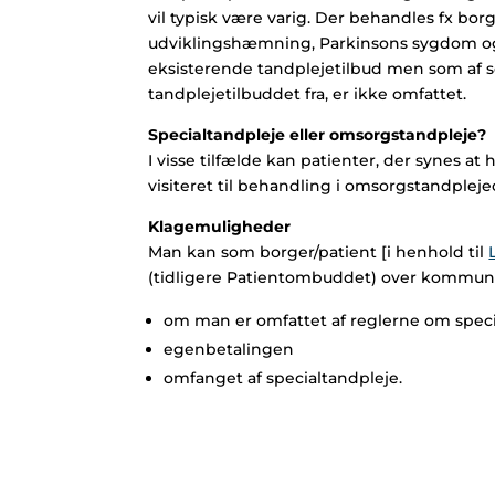
vil typisk være varig. Der behandles fx bor
udviklingshæmning, Parkinsons sygdom og 
eksisterende tandplejetilbud men som af so
tandplejetilbuddet fra, er ikke omfattet.
Specialtandpleje eller omsorgstandpleje?
I visse tilfælde kan patienter, der synes 
visiteret til behandling i omsorgstandple
Klagemuligheder
Man kan som borger/patient [i henhold til
(tidligere Patientombuddet) over kommune
om man er omfattet af reglerne om speci
egenbetalingen
omfanget af specialtandpleje.