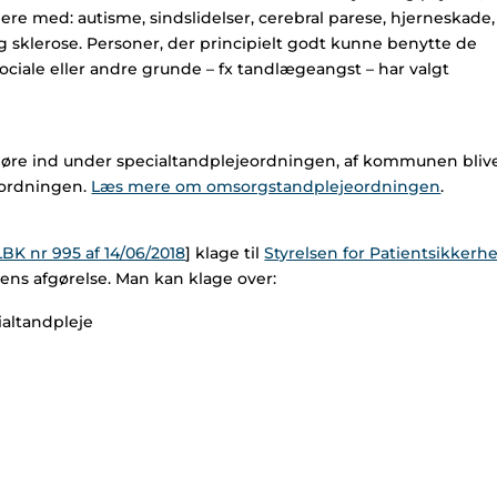
gere med: autisme, sindslidelser, cerebral parese, hjerneskade,
sklerose. Personer, der principielt godt kunne benytte de
ciale eller andre grunde – fx tandlægeangst – har valgt
at høre ind under specialtandplejeordningen, af kommunen bliv
jeordningen.
Læs mere om omsorgstandplejeordningen
.
LBK nr 995 af 14/06/2018
] klage til
Styrelsen for Patientsikkerh
ns afgørelse. Man kan klage over:
altandpleje