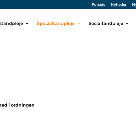
Forside
Nyheder
N
tandpleje
Specialtandpleje
Socialtandpleje
ed i ordningen